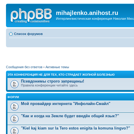
mihajlenko.anihost.ru
Интерлингвистическая конференция Николая Мих
Список форумов
Сообщения без ответов
•
Активные темы
ЭТА КОНФЕРЕНЦИЯ НЕ ДЛЯ ТЕХ, КТО СТРАДАЕТ ЖОПНОЙ БОЛЕЗНЬЮ
Псевдонимы строго запрещены!
Правила конференции читайте здесь
ФОРУМ
Мой провайдер интернета "Инфолайн-Смайл"
"Как и когда на Земле будет введён общий язык?"
"Kiel kaj kiam sur la Tero estos enigita la komuna lingvo?"