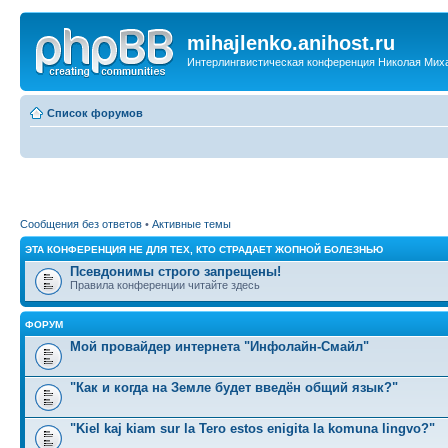
mihajlenko.anihost.ru
Интерлингвистическая конференция Николая Мих
Список форумов
Сообщения без ответов
•
Активные темы
ЭТА КОНФЕРЕНЦИЯ НЕ ДЛЯ ТЕХ, КТО СТРАДАЕТ ЖОПНОЙ БОЛЕЗНЬЮ
Псевдонимы строго запрещены!
Правила конференции читайте здесь
ФОРУМ
Мой провайдер интернета "Инфолайн-Смайл"
"Как и когда на Земле будет введён общий язык?"
"Kiel kaj kiam sur la Tero estos enigita la komuna lingvo?"