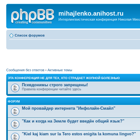
mihajlenko.anihost.ru
Интерлингвистическая конференция Николая Мих
Список форумов
Сообщения без ответов
•
Активные темы
ЭТА КОНФЕРЕНЦИЯ НЕ ДЛЯ ТЕХ, КТО СТРАДАЕТ ЖОПНОЙ БОЛЕЗНЬЮ
Псевдонимы строго запрещены!
Правила конференции читайте здесь
ФОРУМ
Мой провайдер интернета "Инфолайн-Смайл"
"Как и когда на Земле будет введён общий язык?"
"Kiel kaj kiam sur la Tero estos enigita la komuna lingvo?"