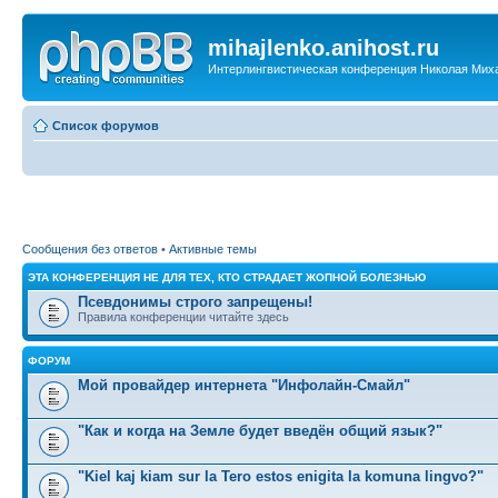
mihajlenko.anihost.ru
Интерлингвистическая конференция Николая Мих
Список форумов
Сообщения без ответов
•
Активные темы
ЭТА КОНФЕРЕНЦИЯ НЕ ДЛЯ ТЕХ, КТО СТРАДАЕТ ЖОПНОЙ БОЛЕЗНЬЮ
Псевдонимы строго запрещены!
Правила конференции читайте здесь
ФОРУМ
Мой провайдер интернета "Инфолайн-Смайл"
"Как и когда на Земле будет введён общий язык?"
"Kiel kaj kiam sur la Tero estos enigita la komuna lingvo?"