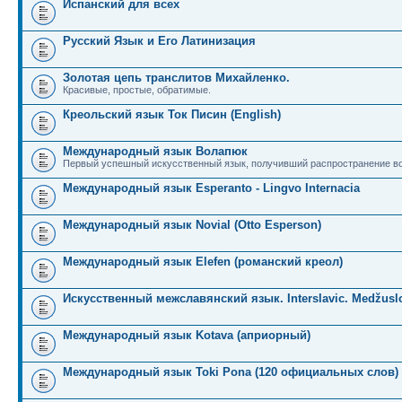
Испанский для всех
Русский Язык и Его Латинизация
Золотая цепь транслитов Михайленко.
Красивые, простые, обратимые.
Креольский язык Ток Писин (English)
Международный язык Волапюк
Первый успешный искусственный язык, получивший распространение во
Международный язык Esperanto - Lingvo Internacia
Международный язык Novial (Otto Esperson)
Международный язык Elefen (романский креол)
Искусственный межславянский язык. Interslavic. Medžuslo
Международный язык Kotava (априорный)
Международный язык Toki Pona (120 официальных слов)