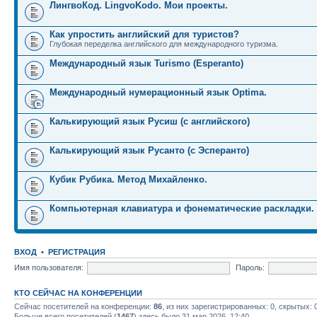
ЛингвоКод. LingvoKodo. Мои проекты.
Как упростить английский для туристов?
Глубокая переделка английского для международного туризма.
Международный язык Turismo (Esperanto)
Международный нумерационный язык Optima.
Калькирующий язык Русиш (с английского)
Калькирующий язык Русанто (с Эсперанто)
Кубик Рубика. Метод Михайленко.
Компьютерная клавиатура и фонематические раскладки.
ВХОД
•
РЕГИСТРАЦИЯ
Имя пользователя:
Пароль:
КТО СЕЙЧАС НА КОНФЕРЕНЦИИ
Сейчас посетителей на конференции:
86
, из них зарегистрированных: 0, скрытых: 
Больше всего посетителей (
1467
) здесь было 31 мар 2026, 12:40