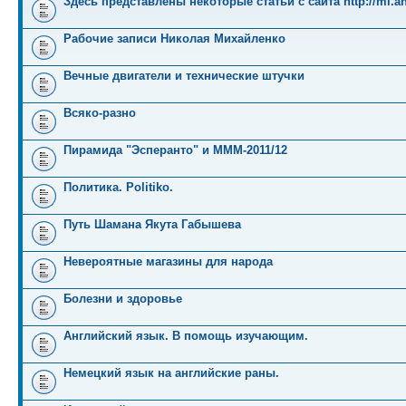
Здесь представлены некоторые статьи с сайта http://mi.an
Рабочие записи Николая Михайленко
Вечные двигатели и технические штучки
Всяко-разно
Пирамида "Эсперанто" и MMM-2011/12
Политика. Politiko.
Путь Шамана Якута Габышева
Невероятные магазины для народа
Болезни и здоровье
Английский язык. В помощь изучающим.
Немецкий язык на английские раны.