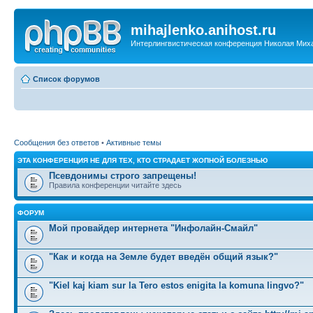
mihajlenko.anihost.ru
Интерлингвистическая конференция Николая Мих
Список форумов
Сообщения без ответов
•
Активные темы
ЭТА КОНФЕРЕНЦИЯ НЕ ДЛЯ ТЕХ, КТО СТРАДАЕТ ЖОПНОЙ БОЛЕЗНЬЮ
Псевдонимы строго запрещены!
Правила конференции читайте здесь
ФОРУМ
Мой провайдер интернета "Инфолайн-Смайл"
"Как и когда на Земле будет введён общий язык?"
"Kiel kaj kiam sur la Tero estos enigita la komuna lingvo?"