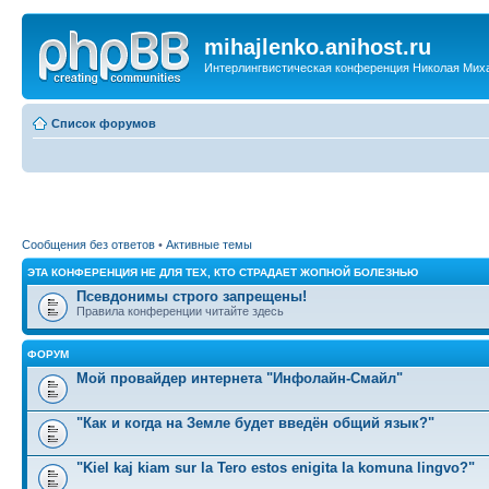
mihajlenko.anihost.ru
Интерлингвистическая конференция Николая Мих
Список форумов
Сообщения без ответов
•
Активные темы
ЭТА КОНФЕРЕНЦИЯ НЕ ДЛЯ ТЕХ, КТО СТРАДАЕТ ЖОПНОЙ БОЛЕЗНЬЮ
Псевдонимы строго запрещены!
Правила конференции читайте здесь
ФОРУМ
Мой провайдер интернета "Инфолайн-Смайл"
"Как и когда на Земле будет введён общий язык?"
"Kiel kaj kiam sur la Tero estos enigita la komuna lingvo?"