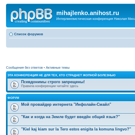
mihajlenko.anihost.ru
Интерлингвистическая конференция Николая Мих
Список форумов
Сообщения без ответов
•
Активные темы
ЭТА КОНФЕРЕНЦИЯ НЕ ДЛЯ ТЕХ, КТО СТРАДАЕТ ЖОПНОЙ БОЛЕЗНЬЮ
Псевдонимы строго запрещены!
Правила конференции читайте здесь
ФОРУМ
Мой провайдер интернета "Инфолайн-Смайл"
"Как и когда на Земле будет введён общий язык?"
"Kiel kaj kiam sur la Tero estos enigita la komuna lingvo?"