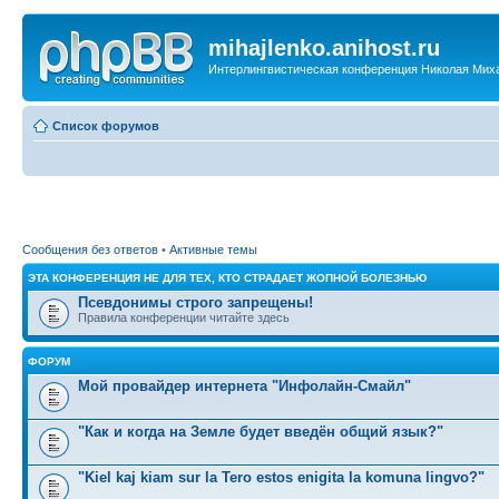
mihajlenko.anihost.ru
Интерлингвистическая конференция Николая Мих
Список форумов
Сообщения без ответов
•
Активные темы
ЭТА КОНФЕРЕНЦИЯ НЕ ДЛЯ ТЕХ, КТО СТРАДАЕТ ЖОПНОЙ БОЛЕЗНЬЮ
Псевдонимы строго запрещены!
Правила конференции читайте здесь
ФОРУМ
Мой провайдер интернета "Инфолайн-Смайл"
"Как и когда на Земле будет введён общий язык?"
"Kiel kaj kiam sur la Tero estos enigita la komuna lingvo?"