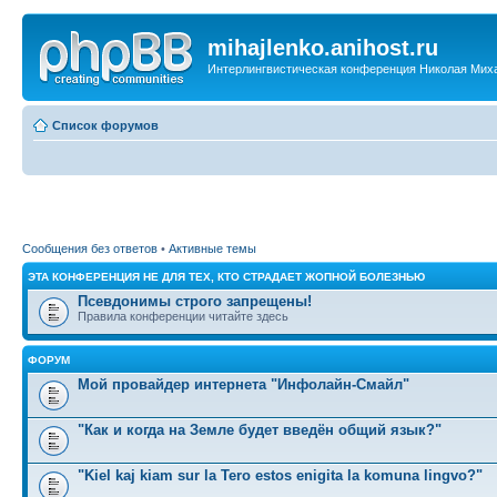
mihajlenko.anihost.ru
Интерлингвистическая конференция Николая Мих
Список форумов
Сообщения без ответов
•
Активные темы
ЭТА КОНФЕРЕНЦИЯ НЕ ДЛЯ ТЕХ, КТО СТРАДАЕТ ЖОПНОЙ БОЛЕЗНЬЮ
Псевдонимы строго запрещены!
Правила конференции читайте здесь
ФОРУМ
Мой провайдер интернета "Инфолайн-Смайл"
"Как и когда на Земле будет введён общий язык?"
"Kiel kaj kiam sur la Tero estos enigita la komuna lingvo?"