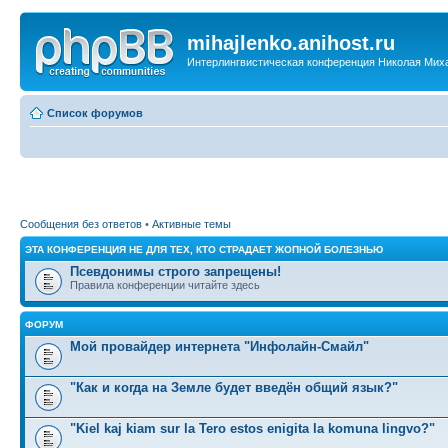
mihajlenko.anihost.ru
Интерлингвистическая конференция Николая Мих
Список форумов
Сообщения без ответов
•
Активные темы
ЭТА КОНФЕРЕНЦИЯ НЕ ДЛЯ ТЕХ, КТО СТРАДАЕТ ЖОПНОЙ БОЛЕЗНЬЮ
Псевдонимы строго запрещены!
Правила конференции читайте здесь
ФОРУМ
Мой провайдер интернета "Инфолайн-Смайл"
"Как и когда на Земле будет введён общий язык?"
"Kiel kaj kiam sur la Tero estos enigita la komuna lingvo?"