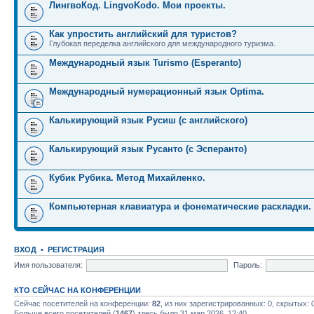
ЛингвоКод. LingvoKodo. Мои проекты.
Как упростить английский для туристов?
Глубокая переделка английского для международного туризма.
Международный язык Turismo (Esperanto)
Международный нумерационный язык Optima.
Калькирующий язык Русиш (с английского)
Калькирующий язык Русанто (с Эсперанто)
Кубик Рубика. Метод Михайленко.
Компьютерная клавиатура и фонематические раскладки.
ВХОД
•
РЕГИСТРАЦИЯ
Имя пользователя:
Пароль:
КТО СЕЙЧАС НА КОНФЕРЕНЦИИ
Сейчас посетителей на конференции:
82
, из них зарегистрированных: 0, скрытых: 
Больше всего посетителей (
1467
) здесь было 31 мар 2026, 12:40