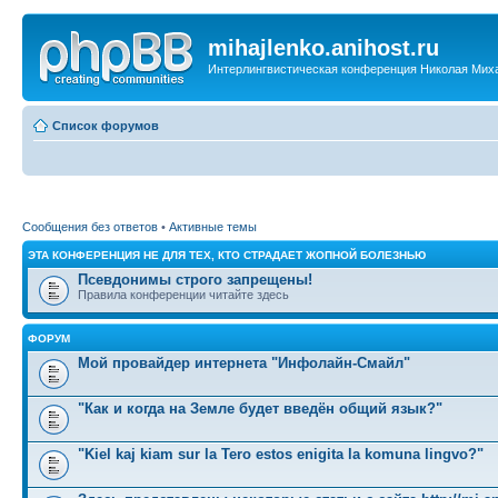
mihajlenko.anihost.ru
Интерлингвистическая конференция Николая Мих
Список форумов
Сообщения без ответов
•
Активные темы
ЭТА КОНФЕРЕНЦИЯ НЕ ДЛЯ ТЕХ, КТО СТРАДАЕТ ЖОПНОЙ БОЛЕЗНЬЮ
Псевдонимы строго запрещены!
Правила конференции читайте здесь
ФОРУМ
Мой провайдер интернета "Инфолайн-Смайл"
"Как и когда на Земле будет введён общий язык?"
"Kiel kaj kiam sur la Tero estos enigita la komuna lingvo?"