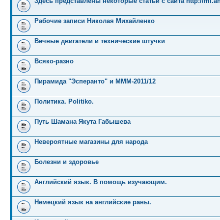
Здесь представлены некоторые статьи с сайта http://mi.an
Рабочие записи Николая Михайленко
Вечные двигатели и технические штучки
Всяко-разно
Пирамида "Эсперанто" и MMM-2011/12
Политика. Politiko.
Путь Шамана Якута Габышева
Невероятные магазины для народа
Болезни и здоровье
Английский язык. В помощь изучающим.
Немецкий язык на английские раны.