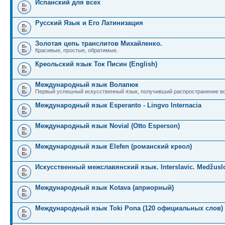
Испанский для всех
Русский Язык и Его Латинизация
Золотая цепь транслитов Михайленко.
Красивые, простые, обратимые.
Креольский язык Ток Писин (English)
Международный язык Волапюк
Первый успешный искусственный язык, получивший распространение во
Международный язык Esperanto - Lingvo Internacia
Международный язык Novial (Otto Esperson)
Международный язык Elefen (романский креол)
Искусственный межславянский язык. Interslavic. Medžuslo
Международный язык Kotava (априорный)
Международный язык Toki Pona (120 официальных слов)