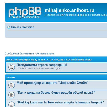
mihajlenko.anihost.ru
Интерлингвистическая конференция Николая Мих
Список форумов
Сообщения без ответов
•
Активные темы
ЭТА КОНФЕРЕНЦИЯ НЕ ДЛЯ ТЕХ, КТО СТРАДАЕТ ЖОПНОЙ БОЛЕЗНЬЮ
Псевдонимы строго запрещены!
Правила конференции читайте здесь
ФОРУМ
Мой провайдер интернета "Инфолайн-Смайл"
"Как и когда на Земле будет введён общий язык?"
"Kiel kaj kiam sur la Tero estos enigita la komuna lingvo?"