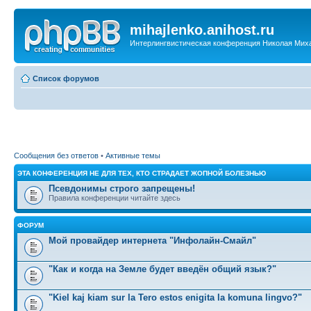
mihajlenko.anihost.ru
Интерлингвистическая конференция Николая Мих
Список форумов
Сообщения без ответов
•
Активные темы
ЭТА КОНФЕРЕНЦИЯ НЕ ДЛЯ ТЕХ, КТО СТРАДАЕТ ЖОПНОЙ БОЛЕЗНЬЮ
Псевдонимы строго запрещены!
Правила конференции читайте здесь
ФОРУМ
Мой провайдер интернета "Инфолайн-Смайл"
"Как и когда на Земле будет введён общий язык?"
"Kiel kaj kiam sur la Tero estos enigita la komuna lingvo?"