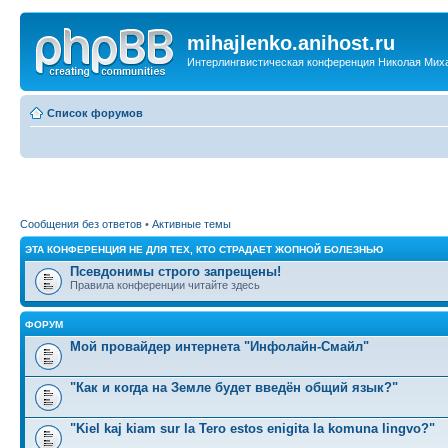
mihajlenko.anihost.ru
Интерлингвистическая конференция Николая Мих
Список форумов
Сообщения без ответов
•
Активные темы
ЭТА КОНФЕРЕНЦИЯ НЕ ДЛЯ ТЕХ, КТО СТРАДАЕТ ЖОПНОЙ БОЛЕЗНЬЮ
Псевдонимы строго запрещены!
Правила конференции читайте здесь
ФОРУМ
Мой провайдер интернета "Инфолайн-Смайл"
"Как и когда на Земле будет введён общий язык?"
"Kiel kaj kiam sur la Tero estos enigita la komuna lingvo?"