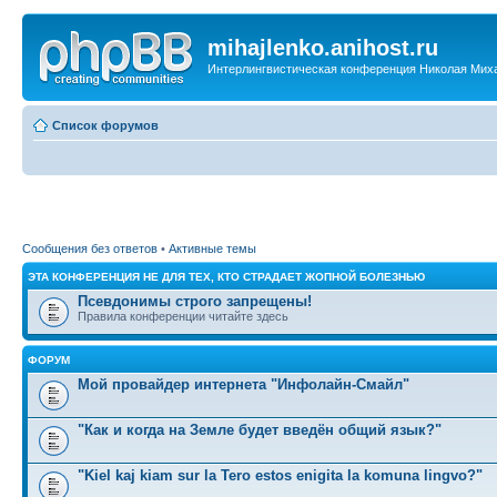
mihajlenko.anihost.ru
Интерлингвистическая конференция Николая Мих
Список форумов
Сообщения без ответов
•
Активные темы
ЭТА КОНФЕРЕНЦИЯ НЕ ДЛЯ ТЕХ, КТО СТРАДАЕТ ЖОПНОЙ БОЛЕЗНЬЮ
Псевдонимы строго запрещены!
Правила конференции читайте здесь
ФОРУМ
Мой провайдер интернета "Инфолайн-Смайл"
"Как и когда на Земле будет введён общий язык?"
"Kiel kaj kiam sur la Tero estos enigita la komuna lingvo?"