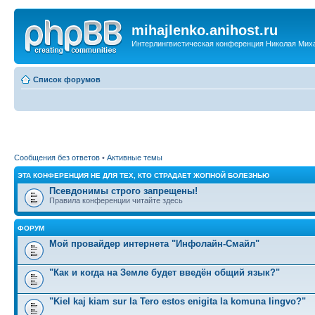
mihajlenko.anihost.ru
Интерлингвистическая конференция Николая Мих
Список форумов
Сообщения без ответов
•
Активные темы
ЭТА КОНФЕРЕНЦИЯ НЕ ДЛЯ ТЕХ, КТО СТРАДАЕТ ЖОПНОЙ БОЛЕЗНЬЮ
Псевдонимы строго запрещены!
Правила конференции читайте здесь
ФОРУМ
Мой провайдер интернета "Инфолайн-Смайл"
"Как и когда на Земле будет введён общий язык?"
"Kiel kaj kiam sur la Tero estos enigita la komuna lingvo?"