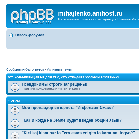
mihajlenko.anihost.ru
Интерлингвистическая конференция Николая Мих
Список форумов
Сообщения без ответов
•
Активные темы
ЭТА КОНФЕРЕНЦИЯ НЕ ДЛЯ ТЕХ, КТО СТРАДАЕТ ЖОПНОЙ БОЛЕЗНЬЮ
Псевдонимы строго запрещены!
Правила конференции читайте здесь
ФОРУМ
Мой провайдер интернета "Инфолайн-Смайл"
"Как и когда на Земле будет введён общий язык?"
"Kiel kaj kiam sur la Tero estos enigita la komuna lingvo?"