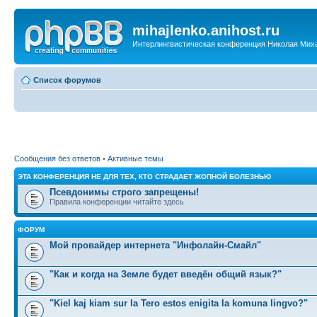
mihajlenko.anihost.ru
Интерлингвистическая конференция Николая Мих
Список форумов
Сообщения без ответов
•
Активные темы
ЭТА КОНФЕРЕНЦИЯ НЕ ДЛЯ ТЕХ, КТО СТРАДАЕТ ЖОПНОЙ БОЛЕЗНЬЮ
Псевдонимы строго запрещены!
Правила конференции читайте здесь
ФОРУМ
Мой провайдер интернета "Инфолайн-Смайл"
"Как и когда на Земле будет введён общий язык?"
"Kiel kaj kiam sur la Tero estos enigita la komuna lingvo?"