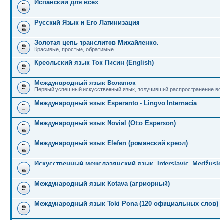
Испанский для всех
Русский Язык и Его Латинизация
Золотая цепь транслитов Михайленко.
Красивые, простые, обратимые.
Креольский язык Ток Писин (English)
Международный язык Волапюк
Первый успешный искусственный язык, получивший распространение во
Международный язык Esperanto - Lingvo Internacia
Международный язык Novial (Otto Esperson)
Международный язык Elefen (романский креол)
Искусственный межславянский язык. Interslavic. Medžuslo
Международный язык Kotava (априорный)
Международный язык Toki Pona (120 официальных слов)