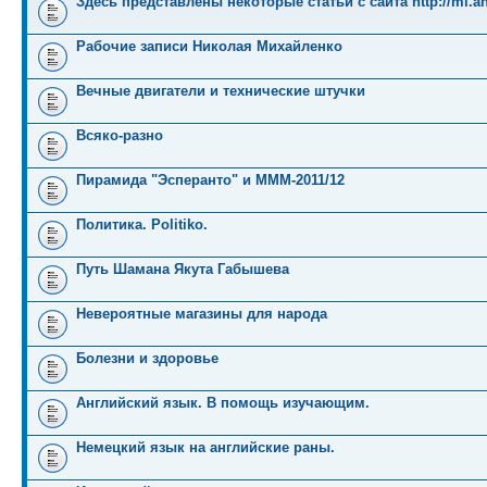
Здесь представлены некоторые статьи с сайта http://mi.an
Рабочие записи Николая Михайленко
Вечные двигатели и технические штучки
Всяко-разно
Пирамида "Эсперанто" и MMM-2011/12
Политика. Politiko.
Путь Шамана Якута Габышева
Невероятные магазины для народа
Болезни и здоровье
Английский язык. В помощь изучающим.
Немецкий язык на английские раны.