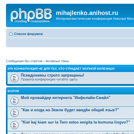
mihajlenko.anihost.ru
Интерлингвистическая конференция Николая Мих
Список форумов
Сообщения без ответов
•
Активные темы
ЭТА КОНФЕРЕНЦИЯ НЕ ДЛЯ ТЕХ, КТО СТРАДАЕТ ЖОПНОЙ БОЛЕЗНЬЮ
Псевдонимы строго запрещены!
Правила конференции читайте здесь
ФОРУМ
Мой провайдер интернета "Инфолайн-Смайл"
"Как и когда на Земле будет введён общий язык?"
"Kiel kaj kiam sur la Tero estos enigita la komuna lingvo?"