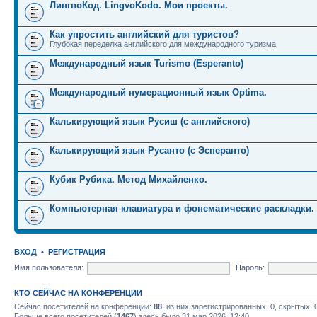
ЛингвоКод. LingvoKodo. Мои проекты.
Как упростить английский для туристов?
Глубокая переделка английского для международного туризма.
Международный язык Turismo (Esperanto)
Международный нумерационный язык Optima.
Калькирующий язык Русиш (с английского)
Калькирующий язык Русанто (с Эсперанто)
Кубик Рубика. Метод Михайленко.
Компьютерная клавиатура и фонематические раскладки.
ВХОД
•
РЕГИСТРАЦИЯ
Имя пользователя:
Пароль:
КТО СЕЙЧАС НА КОНФЕРЕНЦИИ
Сейчас посетителей на конференции:
88
, из них зарегистрированных: 0, скрытых: 
Больше всего посетителей (
1467
) здесь было 31 мар 2026, 12:40