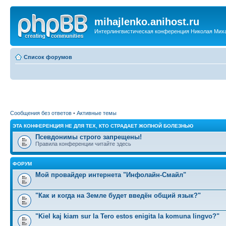
mihajlenko.anihost.ru
Интерлингвистическая конференция Николая Мих
Список форумов
Сообщения без ответов
•
Активные темы
ЭТА КОНФЕРЕНЦИЯ НЕ ДЛЯ ТЕХ, КТО СТРАДАЕТ ЖОПНОЙ БОЛЕЗНЬЮ
Псевдонимы строго запрещены!
Правила конференции читайте здесь
ФОРУМ
Мой провайдер интернета "Инфолайн-Смайл"
"Как и когда на Земле будет введён общий язык?"
"Kiel kaj kiam sur la Tero estos enigita la komuna lingvo?"