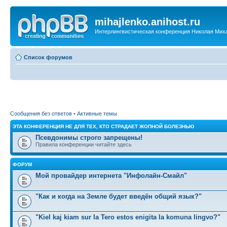
mihajlenko.anihost.ru
Интерлингвистическая конференция Николая Мих
Список форумов
Сообщения без ответов
•
Активные темы
ЭТА КОНФЕРЕНЦИЯ НЕ ДЛЯ ТЕХ, КТО СТРАДАЕТ ЖОПНОЙ БОЛЕЗНЬЮ
Псевдонимы строго запрещены!
Правила конференции читайте здесь
ФОРУМ
Мой провайдер интернета "Инфолайн-Смайл"
"Как и когда на Земле будет введён общий язык?"
"Kiel kaj kiam sur la Tero estos enigita la komuna lingvo?"