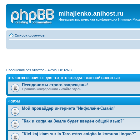
mihajlenko.anihost.ru
Интерлингвистическая конференция Николая Мих
Список форумов
Сообщения без ответов
•
Активные темы
ЭТА КОНФЕРЕНЦИЯ НЕ ДЛЯ ТЕХ, КТО СТРАДАЕТ ЖОПНОЙ БОЛЕЗНЬЮ
Псевдонимы строго запрещены!
Правила конференции читайте здесь
ФОРУМ
Мой провайдер интернета "Инфолайн-Смайл"
"Как и когда на Земле будет введён общий язык?"
"Kiel kaj kiam sur la Tero estos enigita la komuna lingvo?"