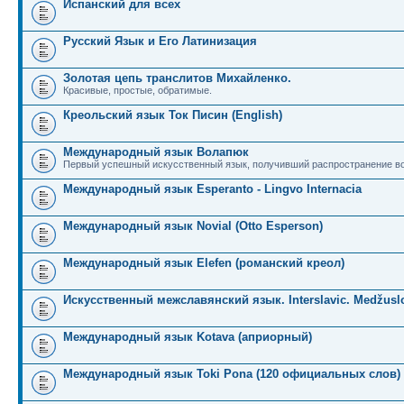
Испанский для всех
Русский Язык и Его Латинизация
Золотая цепь транслитов Михайленко.
Красивые, простые, обратимые.
Креольский язык Ток Писин (English)
Международный язык Волапюк
Первый успешный искусственный язык, получивший распространение во
Международный язык Esperanto - Lingvo Internacia
Международный язык Novial (Otto Esperson)
Международный язык Elefen (романский креол)
Искусственный межславянский язык. Interslavic. Medžuslo
Международный язык Kotava (априорный)
Международный язык Toki Pona (120 официальных слов)