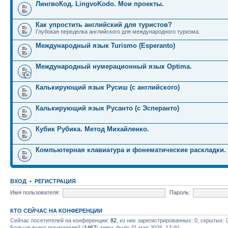
ЛингвоКод. LingvoKodo. Мои проекты.
Как упростить английский для туристов?
Глубокая переделка английского для международного туризма.
Международный язык Turismo (Esperanto)
Международный нумерационный язык Optima.
Калькирующий язык Русиш (с английского)
Калькирующий язык Русанто (с Эсперанто)
Кубик Рубика. Метод Михайленко.
Компьютерная клавиатура и фонематические раскладки.
ВХОД
•
РЕГИСТРАЦИЯ
Имя пользователя:
Пароль:
КТО СЕЙЧАС НА КОНФЕРЕНЦИИ
Сейчас посетителей на конференции:
82
, из них зарегистрированных: 0, скрытых: 
Больше всего посетителей (
1467
) здесь было 31 мар 2026, 12:40