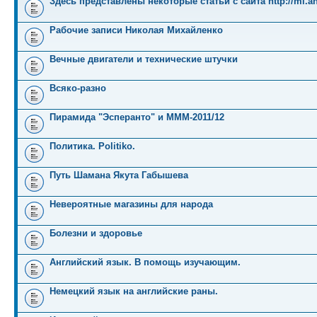
Здесь представлены некоторые статьи с сайта http://mi.an
Рабочие записи Николая Михайленко
Вечные двигатели и технические штучки
Всяко-разно
Пирамида "Эсперанто" и MMM-2011/12
Политика. Politiko.
Путь Шамана Якута Габышева
Невероятные магазины для народа
Болезни и здоровье
Английский язык. В помощь изучающим.
Немецкий язык на английские раны.