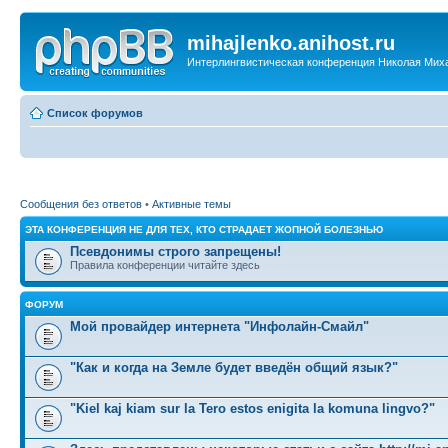
mihajlenko.anihost.ru
Интерлингвистическая конференция Николая Мих
Список форумов
Сообщения без ответов
•
Активные темы
ЭТА КОНФЕРЕНЦИЯ НЕ ДЛЯ ТЕХ, КТО СТРАДАЕТ ЖОПНОЙ БОЛЕЗНЬЮ
Псевдонимы строго запрещены!
Правила конференции читайте здесь
ФОРУМ
Мой провайдер интернета "Инфолайн-Смайл"
"Как и когда на Земле будет введён общий язык?"
"Kiel kaj kiam sur la Tero estos enigita la komuna lingvo?"