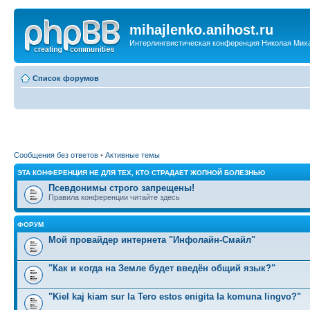
mihajlenko.anihost.ru
Интерлингвистическая конференция Николая Мих
Список форумов
Сообщения без ответов
•
Активные темы
ЭТА КОНФЕРЕНЦИЯ НЕ ДЛЯ ТЕХ, КТО СТРАДАЕТ ЖОПНОЙ БОЛЕЗНЬЮ
Псевдонимы строго запрещены!
Правила конференции читайте здесь
ФОРУМ
Мой провайдер интернета "Инфолайн-Смайл"
"Как и когда на Земле будет введён общий язык?"
"Kiel kaj kiam sur la Tero estos enigita la komuna lingvo?"