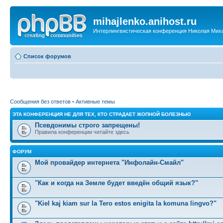
mihajlenko.anihost.ru
Интерлингвистическая конференция Николая Мих
Список форумов
Сообщения без ответов
•
Активные темы
ЭТА КОНФЕРЕНЦИЯ НЕ ДЛЯ ТЕХ, КТО СТРАДАЕТ ЖОПНОЙ БОЛЕЗНЬЮ
Псевдонимы строго запрещены!
Правила конференции читайте здесь
ФОРУМ
Мой провайдер интернета "Инфолайн-Смайл"
"Как и когда на Земле будет введён общий язык?"
"Kiel kaj kiam sur la Tero estos enigita la komuna lingvo?"