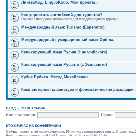
ЛингвоКод. LingvoKodo. Мои проекты.
Как упростить английский для туристов?
Глубокая переделка английского для международного туризма.
Международный язык Turismo (Esperanto)
Международный нумерационный язык Optima.
Калькирующий язык Русиш (с английского)
Калькирующий язык Русанто (с Эсперанто)
Кубик Рубика. Метод Михайленко.
Компьютерная клавиатура и фонематические раскладки.
ВХОД
•
РЕГИСТРАЦИЯ
Имя пользователя:
Пароль:
КТО СЕЙЧАС НА КОНФЕРЕНЦИИ
Сейчас посетителей на конференции:
85
, из них зарегистрированных: 0, скрытых: 
Больше всего посетителей (
1467
) здесь было 31 мар 2026, 12:40