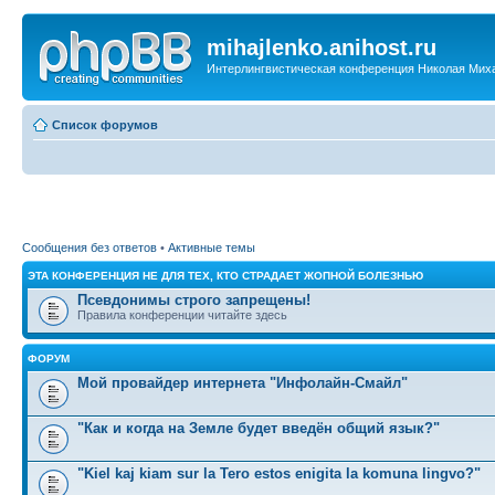
mihajlenko.anihost.ru
Интерлингвистическая конференция Николая Мих
Список форумов
Сообщения без ответов
•
Активные темы
ЭТА КОНФЕРЕНЦИЯ НЕ ДЛЯ ТЕХ, КТО СТРАДАЕТ ЖОПНОЙ БОЛЕЗНЬЮ
Псевдонимы строго запрещены!
Правила конференции читайте здесь
ФОРУМ
Мой провайдер интернета "Инфолайн-Смайл"
"Как и когда на Земле будет введён общий язык?"
"Kiel kaj kiam sur la Tero estos enigita la komuna lingvo?"