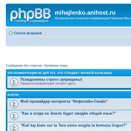
mihajlenko.anihost.ru
Интерлингвистическая конференция Николая Мих
Список форумов
Сообщения без ответов
•
Активные темы
ЭТА КОНФЕРЕНЦИЯ НЕ ДЛЯ ТЕХ, КТО СТРАДАЕТ ЖОПНОЙ БОЛЕЗНЬЮ
Псевдонимы строго запрещены!
Правила конференции читайте здесь
ФОРУМ
Мой провайдер интернета "Инфолайн-Смайл"
"Как и когда на Земле будет введён общий язык?"
"Kiel kaj kiam sur la Tero estos enigita la komuna lingvo?"