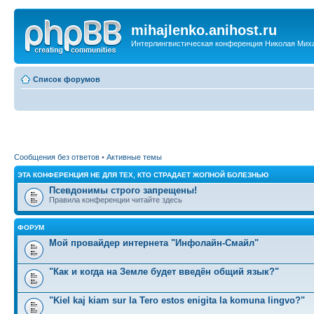
mihajlenko.anihost.ru
Интерлингвистическая конференция Николая Мих
Список форумов
Сообщения без ответов
•
Активные темы
ЭТА КОНФЕРЕНЦИЯ НЕ ДЛЯ ТЕХ, КТО СТРАДАЕТ ЖОПНОЙ БОЛЕЗНЬЮ
Псевдонимы строго запрещены!
Правила конференции читайте здесь
ФОРУМ
Мой провайдер интернета "Инфолайн-Смайл"
"Как и когда на Земле будет введён общий язык?"
"Kiel kaj kiam sur la Tero estos enigita la komuna lingvo?"