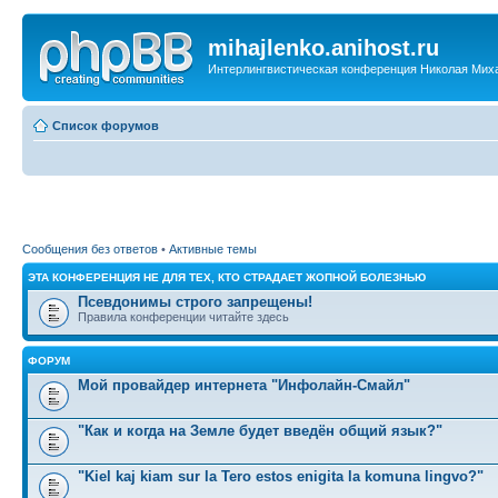
mihajlenko.anihost.ru
Интерлингвистическая конференция Николая Мих
Список форумов
Сообщения без ответов
•
Активные темы
ЭТА КОНФЕРЕНЦИЯ НЕ ДЛЯ ТЕХ, КТО СТРАДАЕТ ЖОПНОЙ БОЛЕЗНЬЮ
Псевдонимы строго запрещены!
Правила конференции читайте здесь
ФОРУМ
Мой провайдер интернета "Инфолайн-Смайл"
"Как и когда на Земле будет введён общий язык?"
"Kiel kaj kiam sur la Tero estos enigita la komuna lingvo?"