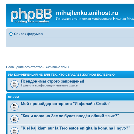
mihajlenko.anihost.ru
Интерлингвистическая конференция Николая Мих
Список форумов
Сообщения без ответов
•
Активные темы
ЭТА КОНФЕРЕНЦИЯ НЕ ДЛЯ ТЕХ, КТО СТРАДАЕТ ЖОПНОЙ БОЛЕЗНЬЮ
Псевдонимы строго запрещены!
Правила конференции читайте здесь
ФОРУМ
Мой провайдер интернета "Инфолайн-Смайл"
"Как и когда на Земле будет введён общий язык?"
"Kiel kaj kiam sur la Tero estos enigita la komuna lingvo?"