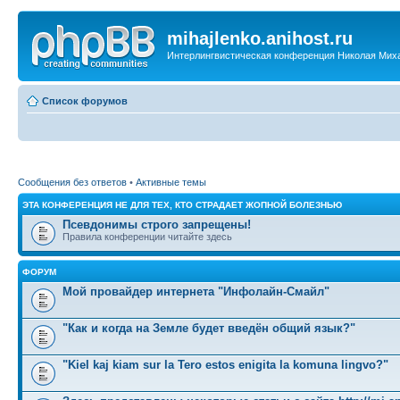
mihajlenko.anihost.ru
Интерлингвистическая конференция Николая Мих
Список форумов
Сообщения без ответов
•
Активные темы
ЭТА КОНФЕРЕНЦИЯ НЕ ДЛЯ ТЕХ, КТО СТРАДАЕТ ЖОПНОЙ БОЛЕЗНЬЮ
Псевдонимы строго запрещены!
Правила конференции читайте здесь
ФОРУМ
Мой провайдер интернета "Инфолайн-Смайл"
"Как и когда на Земле будет введён общий язык?"
"Kiel kaj kiam sur la Tero estos enigita la komuna lingvo?"