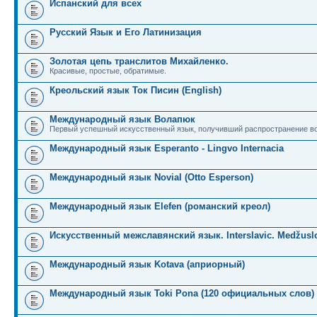
Испанский для всех
Русский Язык и Его Латинизация
Золотая цепь транслитов Михайленко.
Красивые, простые, обратимые.
Креольский язык Ток Писин (English)
Международный язык Волапюк
Первый успешный искусственный язык, получивший распространение во
Международный язык Esperanto - Lingvo Internacia
Международный язык Novial (Otto Esperson)
Международный язык Elefen (романский креол)
Искусственный межславянский язык. Interslavic. Medžuslo
Международный язык Kotava (априорный)
Международный язык Toki Pona (120 официальных слов)