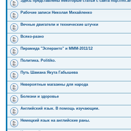
Здесь представлены некоторые статьи с сайта http://mi.an
Рабочие записи Николая Михайленко
Вечные двигатели и технические штучки
Всяко-разно
Пирамида "Эсперанто" и MMM-2011/12
Политика. Politiko.
Путь Шамана Якута Габышева
Невероятные магазины для народа
Болезни и здоровье
Английский язык. В помощь изучающим.
Немецкий язык на английские раны.