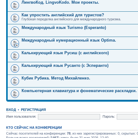
ЛингвоКод. LingvoKodo. Мои проекты.
Как упростить английский для туристов?
Глубокая переделка английского для международного туризма.
Международный язык Turismo (Esperanto)
Международный нумерационный язык Optima.
Калькирующий язык Русиш (с английского)
Калькирующий язык Русанто (с Эсперанто)
Кубик Рубика. Метод Михайленко.
Компьютерная клавиатура и фонематические раскладки.
ВХОД
•
РЕГИСТРАЦИЯ
Имя пользователя:
Пароль:
КТО СЕЙЧАС НА КОНФЕРЕНЦИИ
Сейчас посетителей на конференции:
78
, из них зарегистрированных: 0, скрытых: 
Больше всего посетителей (
1467
) здесь было 31 мар 2026, 12:40