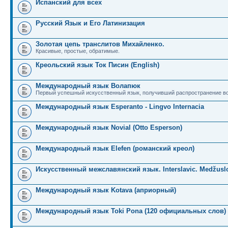
Испанский для всех
Русский Язык и Его Латинизация
Золотая цепь транслитов Михайленко.
Красивые, простые, обратимые.
Креольский язык Ток Писин (English)
Международный язык Волапюк
Первый успешный искусственный язык, получивший распространение во
Международный язык Esperanto - Lingvo Internacia
Международный язык Novial (Otto Esperson)
Международный язык Elefen (романский креол)
Искусственный межславянский язык. Interslavic. Medžuslo
Международный язык Kotava (априорный)
Международный язык Toki Pona (120 официальных слов)