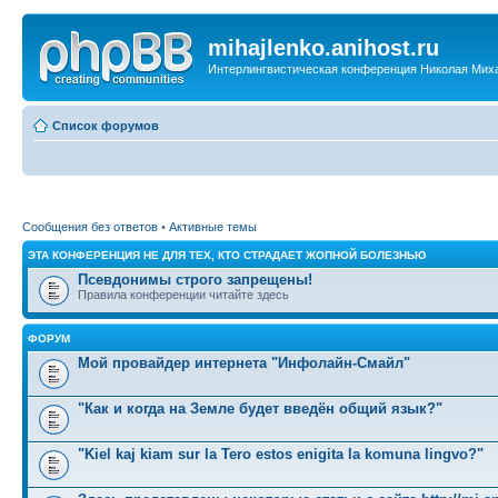
mihajlenko.anihost.ru
Интерлингвистическая конференция Николая Мих
Список форумов
Сообщения без ответов
•
Активные темы
ЭТА КОНФЕРЕНЦИЯ НЕ ДЛЯ ТЕХ, КТО СТРАДАЕТ ЖОПНОЙ БОЛЕЗНЬЮ
Псевдонимы строго запрещены!
Правила конференции читайте здесь
ФОРУМ
Мой провайдер интернета "Инфолайн-Смайл"
"Как и когда на Земле будет введён общий язык?"
"Kiel kaj kiam sur la Tero estos enigita la komuna lingvo?"