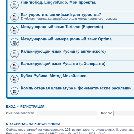
ЛингвоКод. LingvoKodo. Мои проекты.
Как упростить английский для туристов?
Глубокая переделка английского для международного туризма.
Международный язык Turismo (Esperanto)
Международный нумерационный язык Optima.
Калькирующий язык Русиш (с английского)
Калькирующий язык Русанто (с Эсперанто)
Кубик Рубика. Метод Михайленко.
Компьютерная клавиатура и фонематические раскладки.
ВХОД
•
РЕГИСТРАЦИЯ
Имя пользователя:
Пароль:
КТО СЕЙЧАС НА КОНФЕРЕНЦИИ
Сейчас посетителей на конференции:
108
, из них зарегистрированных: 0, скрытых:
Больше всего посетителей (
1467
) здесь было 31 мар 2026, 12:40