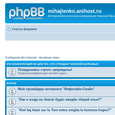
mihajlenko.anihost.ru
Интерлингвистическая конференция Николая Мих
Список форумов
Сообщения без ответов
•
Активные темы
ЭТА КОНФЕРЕНЦИЯ НЕ ДЛЯ ТЕХ, КТО СТРАДАЕТ ЖОПНОЙ БОЛЕЗНЬЮ
Псевдонимы строго запрещены!
Правила конференции читайте здесь
ФОРУМ
Мой провайдер интернета "Инфолайн-Смайл"
"Как и когда на Земле будет введён общий язык?"
"Kiel kaj kiam sur la Tero estos enigita la komuna lingvo?"