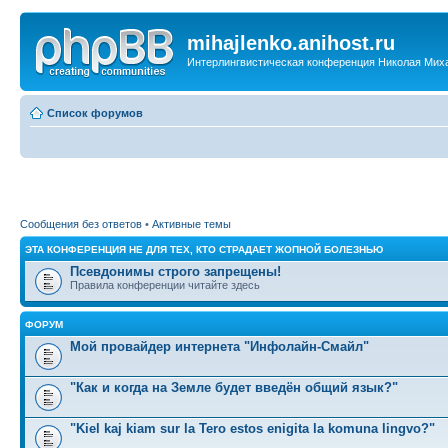
mihajlenko.anihost.ru
Интерлингвистическая конференция Николая Мих
Список форумов
Сообщения без ответов
•
Активные темы
ЭТА КОНФЕРЕНЦИЯ НЕ ДЛЯ ТЕХ, КТО СТРАДАЕТ ЖОПНОЙ БОЛЕЗНЬЮ
Псевдонимы строго запрещены!
Правила конференции читайте здесь
ФОРУМ
Мой провайдер интернета "Инфолайн-Смайл"
"Как и когда на Земле будет введён общий язык?"
"Kiel kaj kiam sur la Tero estos enigita la komuna lingvo?"