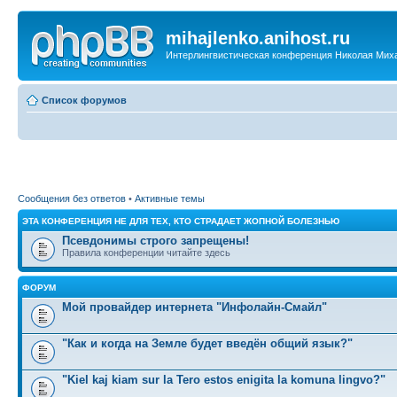
mihajlenko.anihost.ru
Интерлингвистическая конференция Николая Мих
Список форумов
Сообщения без ответов
•
Активные темы
ЭТА КОНФЕРЕНЦИЯ НЕ ДЛЯ ТЕХ, КТО СТРАДАЕТ ЖОПНОЙ БОЛЕЗНЬЮ
Псевдонимы строго запрещены!
Правила конференции читайте здесь
ФОРУМ
Мой провайдер интернета "Инфолайн-Смайл"
"Как и когда на Земле будет введён общий язык?"
"Kiel kaj kiam sur la Tero estos enigita la komuna lingvo?"