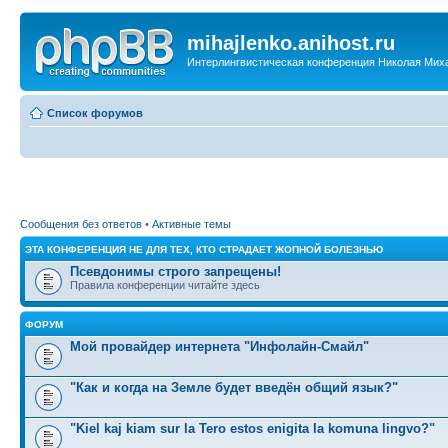
mihajlenko.anihost.ru
Интерлингвистическая конференция Николая Мих
Список форумов
Сообщения без ответов
•
Активные темы
ЭТА КОНФЕРЕНЦИЯ НЕ ДЛЯ ТЕХ, КТО СТРАДАЕТ ЖОПНОЙ БОЛЕЗНЬЮ
Псевдонимы строго запрещены!
Правила конференции читайте здесь
ФОРУМ
Мой провайдер интернета "Инфолайн-Смайл"
"Как и когда на Земле будет введён общий язык?"
"Kiel kaj kiam sur la Tero estos enigita la komuna lingvo?"