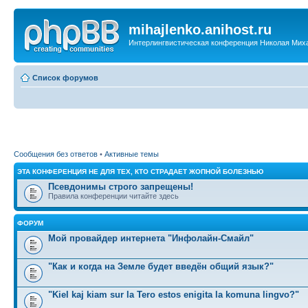
mihajlenko.anihost.ru
Интерлингвистическая конференция Николая Мих
Список форумов
Сообщения без ответов
•
Активные темы
ЭТА КОНФЕРЕНЦИЯ НЕ ДЛЯ ТЕХ, КТО СТРАДАЕТ ЖОПНОЙ БОЛЕЗНЬЮ
Псевдонимы строго запрещены!
Правила конференции читайте здесь
ФОРУМ
Мой провайдер интернета "Инфолайн-Смайл"
"Как и когда на Земле будет введён общий язык?"
"Kiel kaj kiam sur la Tero estos enigita la komuna lingvo?"