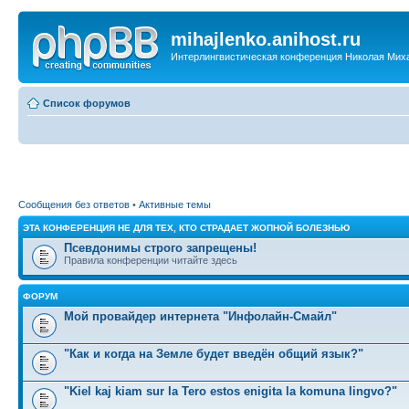
mihajlenko.anihost.ru
Интерлингвистическая конференция Николая Мих
Список форумов
Сообщения без ответов
•
Активные темы
ЭТА КОНФЕРЕНЦИЯ НЕ ДЛЯ ТЕХ, КТО СТРАДАЕТ ЖОПНОЙ БОЛЕЗНЬЮ
Псевдонимы строго запрещены!
Правила конференции читайте здесь
ФОРУМ
Мой провайдер интернета "Инфолайн-Смайл"
"Как и когда на Земле будет введён общий язык?"
"Kiel kaj kiam sur la Tero estos enigita la komuna lingvo?"