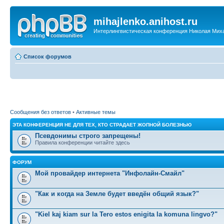
mihajlenko.anihost.ru
Интерлингвистическая конференция Николая Мих
Список форумов
Сообщения без ответов
•
Активные темы
ЭТА КОНФЕРЕНЦИЯ НЕ ДЛЯ ТЕХ, КТО СТРАДАЕТ ЖОПНОЙ БОЛЕЗНЬЮ
Псевдонимы строго запрещены!
Правила конференции читайте здесь
ФОРУМ
Мой провайдер интернета "Инфолайн-Смайл"
"Как и когда на Земле будет введён общий язык?"
"Kiel kaj kiam sur la Tero estos enigita la komuna lingvo?"