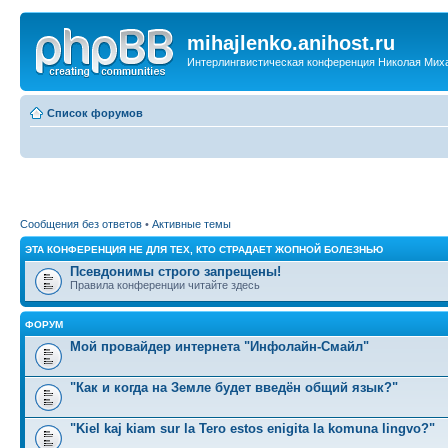
mihajlenko.anihost.ru
Интерлингвистическая конференция Николая Мих
Список форумов
Сообщения без ответов
•
Активные темы
ЭТА КОНФЕРЕНЦИЯ НЕ ДЛЯ ТЕХ, КТО СТРАДАЕТ ЖОПНОЙ БОЛЕЗНЬЮ
Псевдонимы строго запрещены!
Правила конференции читайте здесь
ФОРУМ
Мой провайдер интернета "Инфолайн-Смайл"
"Как и когда на Земле будет введён общий язык?"
"Kiel kaj kiam sur la Tero estos enigita la komuna lingvo?"