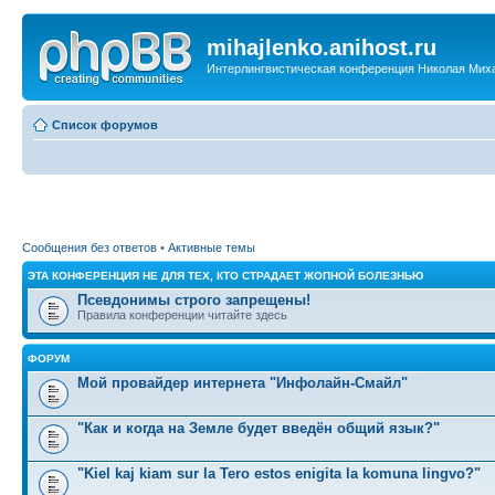
mihajlenko.anihost.ru
Интерлингвистическая конференция Николая Мих
Список форумов
Сообщения без ответов
•
Активные темы
ЭТА КОНФЕРЕНЦИЯ НЕ ДЛЯ ТЕХ, КТО СТРАДАЕТ ЖОПНОЙ БОЛЕЗНЬЮ
Псевдонимы строго запрещены!
Правила конференции читайте здесь
ФОРУМ
Мой провайдер интернета "Инфолайн-Смайл"
"Как и когда на Земле будет введён общий язык?"
"Kiel kaj kiam sur la Tero estos enigita la komuna lingvo?"