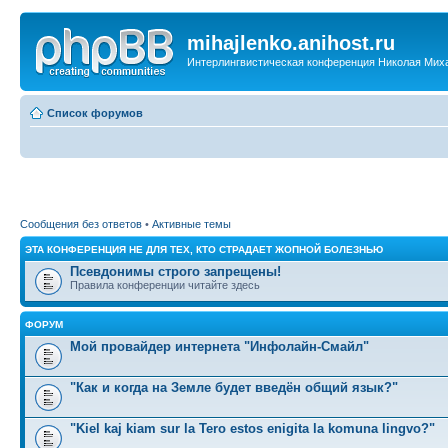
mihajlenko.anihost.ru
Интерлингвистическая конференция Николая Мих
Список форумов
Сообщения без ответов
•
Активные темы
ЭТА КОНФЕРЕНЦИЯ НЕ ДЛЯ ТЕХ, КТО СТРАДАЕТ ЖОПНОЙ БОЛЕЗНЬЮ
Псевдонимы строго запрещены!
Правила конференции читайте здесь
ФОРУМ
Мой провайдер интернета "Инфолайн-Смайл"
"Как и когда на Земле будет введён общий язык?"
"Kiel kaj kiam sur la Tero estos enigita la komuna lingvo?"