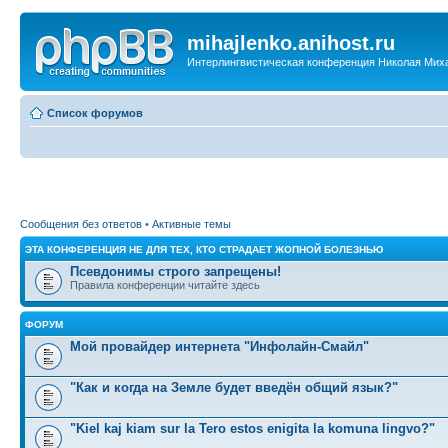
mihajlenko.anihost.ru
Интерлингвистическая конференция Николая Мих
Список форумов
Сообщения без ответов
•
Активные темы
ЭТА КОНФЕРЕНЦИЯ НЕ ДЛЯ ТЕХ, КТО СТРАДАЕТ ЖОПНОЙ БОЛЕЗНЬЮ
Псевдонимы строго запрещены!
Правила конференции читайте здесь
ФОРУМ
Мой провайдер интернета "Инфолайн-Смайл"
"Как и когда на Земле будет введён общий язык?"
"Kiel kaj kiam sur la Tero estos enigita la komuna lingvo?"