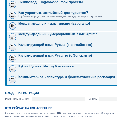
ЛингвоКод. LingvoKodo. Мои проекты.
Как упростить английский для туристов?
Глубокая переделка английского для международного туризма.
Международный язык Turismo (Esperanto)
Международный нумерационный язык Optima.
Калькирующий язык Русиш (с английского)
Калькирующий язык Русанто (с Эсперанто)
Кубик Рубика. Метод Михайленко.
Компьютерная клавиатура и фонематические раскладки.
ВХОД
•
РЕГИСТРАЦИЯ
Имя пользователя:
Пароль:
КТО СЕЙЧАС НА КОНФЕРЕНЦИИ
Сейчас посетителей на конференции:
102
, из них зарегистрированных: 0, скрытых:
Больше всего посетителей (
1467
) здесь было 31 мар 2026, 12:40