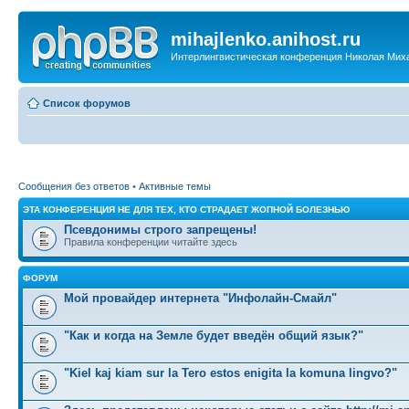
mihajlenko.anihost.ru
Интерлингвистическая конференция Николая Мих
Список форумов
Сообщения без ответов
•
Активные темы
ЭТА КОНФЕРЕНЦИЯ НЕ ДЛЯ ТЕХ, КТО СТРАДАЕТ ЖОПНОЙ БОЛЕЗНЬЮ
Псевдонимы строго запрещены!
Правила конференции читайте здесь
ФОРУМ
Мой провайдер интернета "Инфолайн-Смайл"
"Как и когда на Земле будет введён общий язык?"
"Kiel kaj kiam sur la Tero estos enigita la komuna lingvo?"