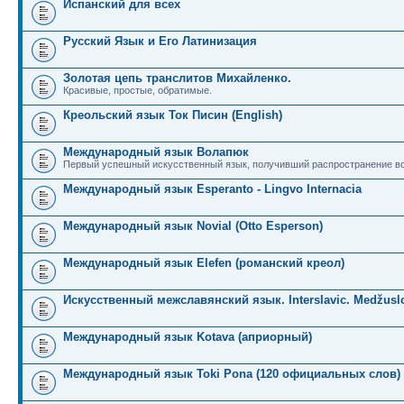
Испанский для всех
Русский Язык и Его Латинизация
Золотая цепь транслитов Михайленко.
Красивые, простые, обратимые.
Креольский язык Ток Писин (English)
Международный язык Волапюк
Первый успешный искусственный язык, получивший распространение во
Международный язык Esperanto - Lingvo Internacia
Международный язык Novial (Otto Esperson)
Международный язык Elefen (романский креол)
Искусственный межславянский язык. Interslavic. Medžuslo
Международный язык Kotava (априорный)
Международный язык Toki Pona (120 официальных слов)