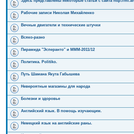
Здесь представлены некоторые статьи с сайта http://mi.an
Рабочие записи Николая Михайленко
Вечные двигатели и технические штучки
Всяко-разно
Пирамида "Эсперанто" и MMM-2011/12
Политика. Politiko.
Путь Шамана Якута Габышева
Невероятные магазины для народа
Болезни и здоровье
Английский язык. В помощь изучающим.
Немецкий язык на английские раны.