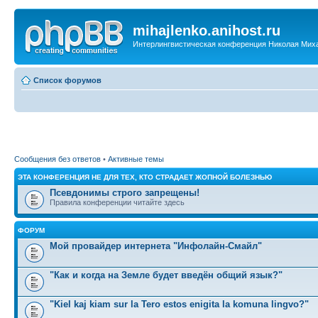
mihajlenko.anihost.ru
Интерлингвистическая конференция Николая Мих
Список форумов
Сообщения без ответов
•
Активные темы
ЭТА КОНФЕРЕНЦИЯ НЕ ДЛЯ ТЕХ, КТО СТРАДАЕТ ЖОПНОЙ БОЛЕЗНЬЮ
Псевдонимы строго запрещены!
Правила конференции читайте здесь
ФОРУМ
Мой провайдер интернета "Инфолайн-Смайл"
"Как и когда на Земле будет введён общий язык?"
"Kiel kaj kiam sur la Tero estos enigita la komuna lingvo?"