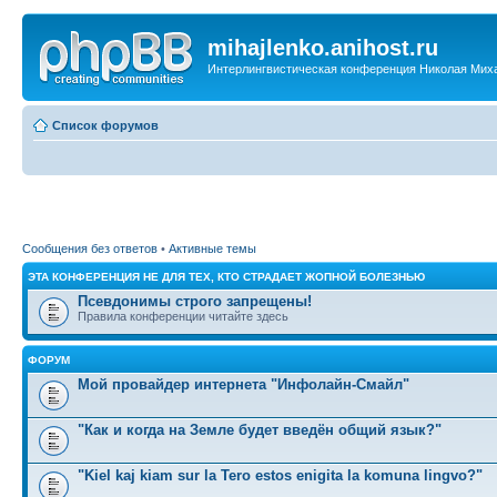
mihajlenko.anihost.ru
Интерлингвистическая конференция Николая Мих
Список форумов
Сообщения без ответов
•
Активные темы
ЭТА КОНФЕРЕНЦИЯ НЕ ДЛЯ ТЕХ, КТО СТРАДАЕТ ЖОПНОЙ БОЛЕЗНЬЮ
Псевдонимы строго запрещены!
Правила конференции читайте здесь
ФОРУМ
Мой провайдер интернета "Инфолайн-Смайл"
"Как и когда на Земле будет введён общий язык?"
"Kiel kaj kiam sur la Tero estos enigita la komuna lingvo?"