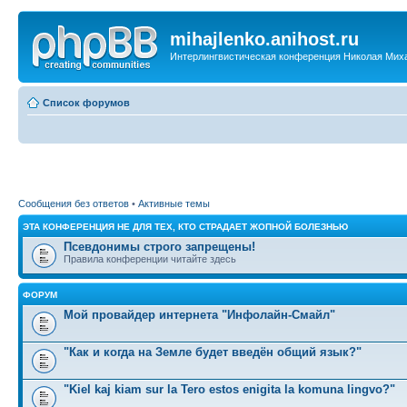
mihajlenko.anihost.ru
Интерлингвистическая конференция Николая Мих
Список форумов
Сообщения без ответов
•
Активные темы
ЭТА КОНФЕРЕНЦИЯ НЕ ДЛЯ ТЕХ, КТО СТРАДАЕТ ЖОПНОЙ БОЛЕЗНЬЮ
Псевдонимы строго запрещены!
Правила конференции читайте здесь
ФОРУМ
Мой провайдер интернета "Инфолайн-Смайл"
"Как и когда на Земле будет введён общий язык?"
"Kiel kaj kiam sur la Tero estos enigita la komuna lingvo?"