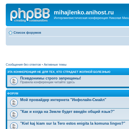
mihajlenko.anihost.ru
Интерлингвистическая конференция Николая Мих
Список форумов
Сообщения без ответов
•
Активные темы
ЭТА КОНФЕРЕНЦИЯ НЕ ДЛЯ ТЕХ, КТО СТРАДАЕТ ЖОПНОЙ БОЛЕЗНЬЮ
Псевдонимы строго запрещены!
Правила конференции читайте здесь
ФОРУМ
Мой провайдер интернета "Инфолайн-Смайл"
"Как и когда на Земле будет введён общий язык?"
"Kiel kaj kiam sur la Tero estos enigita la komuna lingvo?"