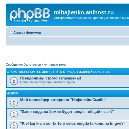
mihajlenko.anihost.ru
Интерлингвистическая конференция Николая Мих
Список форумов
Сообщения без ответов
•
Активные темы
ЭТА КОНФЕРЕНЦИЯ НЕ ДЛЯ ТЕХ, КТО СТРАДАЕТ ЖОПНОЙ БОЛЕЗНЬЮ
Псевдонимы строго запрещены!
Правила конференции читайте здесь
ФОРУМ
Мой провайдер интернета "Инфолайн-Смайл"
"Как и когда на Земле будет введён общий язык?"
"Kiel kaj kiam sur la Tero estos enigita la komuna lingvo?"