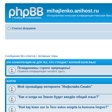
mihajlenko.anihost.ru
Интерлингвистическая конференция Николая Мих
Список форумов
Сообщения без ответов
•
Активные темы
ЭТА КОНФЕРЕНЦИЯ НЕ ДЛЯ ТЕХ, КТО СТРАДАЕТ ЖОПНОЙ БОЛЕЗНЬЮ
Псевдонимы строго запрещены!
Правила конференции читайте здесь
ФОРУМ
Мой провайдер интернета "Инфолайн-Смайл"
"Как и когда на Земле будет введён общий язык?"
"Kiel kaj kiam sur la Tero estos enigita la komuna lingvo?"